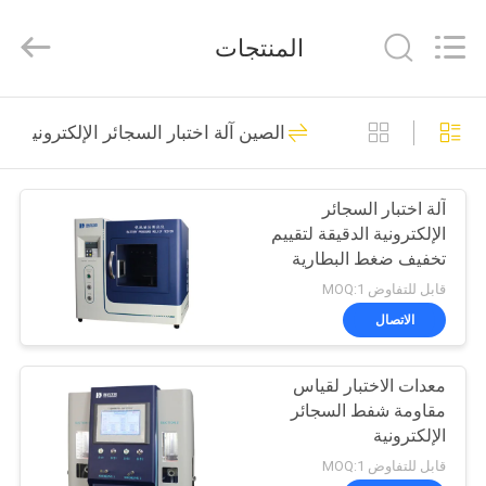
Guangdong
Haida
Equipment
المنتجات
Co.,
Ltd..
All
Rights
Reserved.
الصفحة
84
الصين آلة اختبار السجائر الإلكترونية
الرئيسية
آلات اختبار المعمل
آلة اختبار السجائر
منتجات
الإلكترونية الدقيقة لتقييم
تخفيف ضغط البطارية
فيديوهات
قابل للتفاوض MOQ:1
الاتصال
145
برنامج
معدات الاختبار لقياس
VR
بيئيّ إختبار غرفة
مقاومة شفط السجائر
الإلكترونية
معلومات
قابل للتفاوض MOQ:1