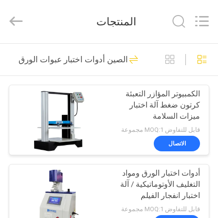
Guangdong
Haida
Equipment
المنتجات
Co.,
Ltd..
All
Rights
Reserved.
الصفحة
80
الصين أدوات اختبار عبوات الورق
الرئيسية
آلات اختبار المعمل
الكمبيوتر المؤازر التعبئة
منتجات
كرتون ضغط آلة اختبار
ميزات السلامة
فيديوهات
قابل للتفاوض MOQ:1 مجموعة
الاتصال
142
برنامج
أدوات اختبار الورق ومواد
VR
بيئيّ إختبار غرفة
التغليف الأوتوماتيكية / آلة
اختبار انفجار الفيلم
معلومات
قابل للتفاوض MOQ:1 مجموعة