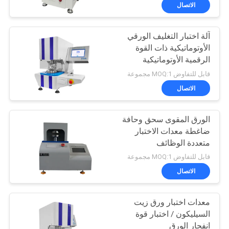
عنا
الاتصال
آلة اختبار التغليف الورقي
جولة
206
الأوتوماتيكية ذات القوة
في
الرقمية الأوتوماتيكية
جهاز اختبار الشد
المصنع
قابل للتفاوض MOQ:1 مجموعة
الاتصال
مراقبة
الورق المقوى سحق وحافة
الجودة
ضاغطة معدات الاختبار
متعددة الوظائف
28
اتصل
قابل للتفاوض MOQ:1 مجموعة
أنظمة طاولات المزج
بنا
الاتصال
الاهتزازي
معدات اختبار ورق زيت
أخبار
السيليكون / اختبار قوة
انفجار الورق