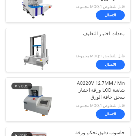
القضايا
قابل للتفاوض MOQ:1 مجموعة
الاتصال
52
خريطة
معدات اختبار قابلية
معدات اختبار التغليف
الموقع
الإشتعال
سياسة
قابل للتفاوض MOQ:1 مجموعة
الخصوصية
الاتصال
AC220V 12.7MM / Min
42
شاشة LCD ورقة اختبار
درجة حرارة رطوبة
سحق حافة الورق
قابل للتفاوض MOQ:1 مجموعة
غرفة
الاتصال
حاسوب دقيق تحكم ورقة