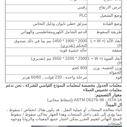
عرض الارتفاع
رقمي
وضع التشغيل
PLC
وضع القيادة
منزلق خطي تايوان ودليل النحاس
طريقة السقوط
الدعم الشامل الكهرومغناطيسي والهوائي
أبعاد الآلة (L × W ×
2000 * 1900 * 2450 مم بما في ذلك صندوق
H)
التحكم (تقديري)
صفقة
حالة خشبية قوية
أبعاد العبوة (L × W ×
2300 * 2200 * 2650 مم (تقديري)
H)
وزن الحقيبة، وزن
800 كجم
الحمولة
قوة
مرحلة واحدة ، 220 فولت ، 50/60 هرتز
معلمات الجدول مخصصة لمعلمات النموذج القياسي للشركة ، نحن ندعم
معلمات تخصيص العملاء
معيار التصميم:
ASTM D5276-98 ، ISTA 1A (إسقاط مجاني)
ال
المبدأ
:
أثناء معالجة المنتجات أو عملية النقل ، قد يكون هناك انخفاض / سقوط ،
مما يؤدي إلى تلف داخل المنتجات.وهذا الجهاز يحاكي سقوط / سقوط
المنتج النهائي لتقييم الضرر.يمكن اختبار جميع المعينات والزوايا ووجوه
المنتجات.