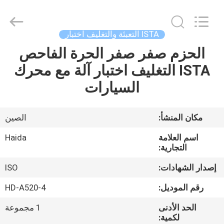
Guangdong
Haida
Equipment
Co.,
Ltd..
ISTA التعبئة والتغليف اختبار
All
Rights
Reserved.
الحزم صفر صفر الحرة الفاحص
الصفحة
ISTA التغليف اختبار آلة مع محرك
الرئيسية
السيارات
منتجات
مكان المنشأ:
الصين
فيديوهات
اسم العلامة
Haida
التجارية:
برنامج
إصدار الشهادات:
ISO
VR
رقم الموديل:
HD-A520-4
الحد الأدنى
1 مجموعة
معلومات
لكمية: