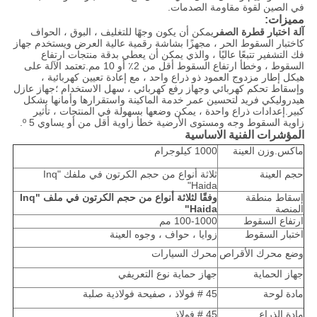
في الصين لقوة مقاومة الصدمات.
مميزات:
آلة اختبار قطرة الصفر
يمكن أن يكون وجهًا للتغليف ، البوق ، الحواف
كاختبار السقوط الحر ، مجهزًا بشاشة رقمية عالية العرض ويستخدم جهاز
فك التشفير تتبعًا عاليًا ، والذي يمكن أن يعطي بدقة منتجات ارتفاع
السقوط ، وخطأ ارتفاع السقوط أقل من 2٪ أو 10 مم.تعتمد الآلة على
هيكل إطار مزدوج العمود ذو ذراع واحد ، مع إعادة تعيين كهربائية ،
وإسقاط تحكم كهربائي وجهاز رفع كهربائي ، سهل الاستخدام ؛جهاز عازل
هيدروليكي فريد لتحسين عمر خدمة الماكينة واستقرارها وأمانها بشكل
كبير.إعدادات ذراع واحدة ، يمكن وضعها بسهولة في المنتجات ، تأثير
زاوية السقوط وجه ومستوى الأرضية خطأ زاوية أقل من أو يساوي 5 º.
المؤشرات الفنية الاساسية
ماكس.وزن العينة
1000 كيلوجرام
حجم العينة
ثلاثة أنواع من حجم الكرتون في ملفك "Inq
Haida"
إسقاط منطقة
وفقًا لثلاثة أنواع من حجم الكرتون في ملف "Inq
المنصة
Haida"
ارتفاع السقوط
100-1000 مم
اختبار السقوط
زوايا ، حواف ، وجوه العينة
وضع محرك الأقراص
محرك السيارات
جهاز الحماية
جهاز حماية نوع التعريفي
مادة لوحة
45 # فولاذ ، صفيحة فولاذية صلبة
مادة الذراع
45 # فولاذ