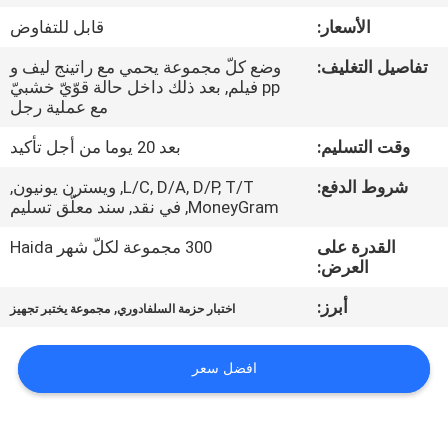
عنا
الأسعار:
قابل للتفاوض
تفاصيل التغليف:
وضع كلّ مجموعة يحمي مع راتينج ليف و
جولة
pp فيلم, بعد ذلك داخل حالة قوّيّ خشبيّ
في
مع عملية رجل
المصنع
وقت التسليم:
بعد 20 يوما من أجل تأكيد
شروط الدفع:
L/C, D/A, D/P, T/T, ويسترن يونيون,
مراقبة
MoneyGram, في نقد, سند معلّق تسليم
الجودة
القدرة على
300 مجموعة لكلّ شهر Haida
العرض:
اتصل
أبرز:
,
اختبار حزمة السلفادوري
مجموعة يختبر تجهيز
بنا
افضل سعر
أخبار