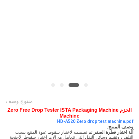
القضايا
خريطة
الموقع
سياسة
الخصوصية
منتوج وصف
الحزم Zero Free Drop Tester ISTA Packaging Machine
Machine
HD-A520 Zero drop test machine.pdf
وصف المنتج:
آلة اختبار قطرة الصفر
تم تصميمه لاختبار سقوط عبوة المنتج بسبب
التلف ، وتقييم وسائل النقل التي تتعامل مع آلات اختبار سقوط الأجنحة