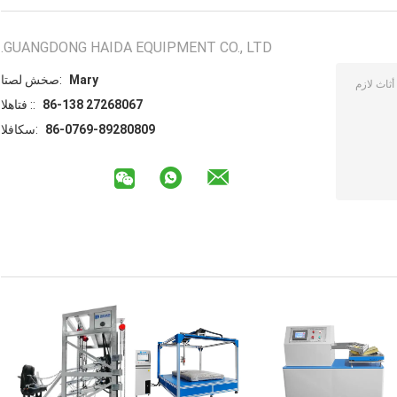
GUANGDONG HAIDA EQUIPMENT CO., LTD.
Mary
اتصل شخص:
86-138 27268067
الهاتف ::
86-0769-89280809
الفاكس: