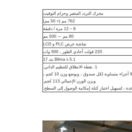
محرك التردد المتغير وحزام التوقيت
762 مم (+ 50 مم)
8 ~ 12 مرة / دقيقة
80 مم ～ 500 مم
شاشة عرض PLC و LCD
220 فولت أحادي الطور ، 900 وات
Bifma x 5.1 بند 17
1. نقطة الانطلاق للتنظيم الذاتي.
2. الملحقات: وزن 23 كجم من قاعدة الحاملة مقسمة إلى 9 أجزاء متساوية لكل صندوق ، ويوضع وزن 10 كجم ،
ويزن الوزن الإجمالي 113 كجم.