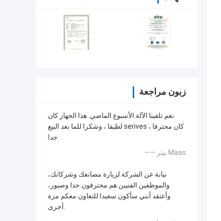
زبون مراجعة
نعم تلقينا الآلة الأسبوع الماضي. هذا الجهاز كان
لطيفا ، وشكرا للما بعد البيع serives ، كان محترفا
جدا.
—— بيتر Maas
نيابة عن الشركة لزيارة مصانعك وشركاتك،
والموظفين الفنيين هم محترفون جدا وصبور،
وأعتقد أنني سأكون سعيدا للتعاون معكم مرة
أخرى.