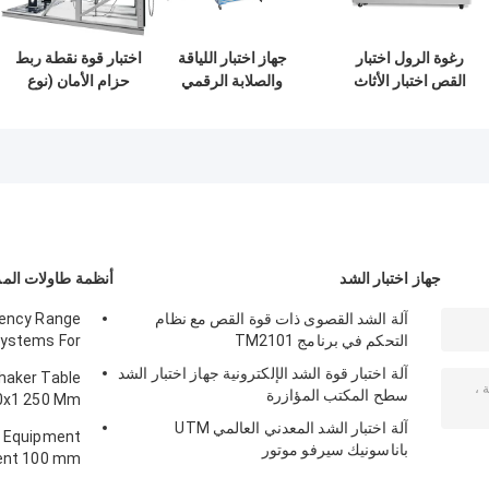
رغوة الرول اختبار
جهاز اختبار اللياقة
اختبار قوة نقطة ربط
القص اختبار الأثاث
والصلابة الرقمي
حزام الأمان (نوع
شاشة تعمل باللمس
الأوتوماتيكي لسرعة
الأسطوانة الكهربائية)
وحدة تحكم الشاشة
الاختبار 0.1-250 مم /
ثانية
جهاز اختبار الشد
أنظمة طاولات المز
آلة الشد القصوى ذات قوة القص مع نظام
uency Range
التحكم في برنامج TM2101
Systems For
g / Function
آلة اختبار قوة الشد الإلكترونية جهاز اختبار الشد
Shaker Table
Computer
سطح المكتب المؤازرة
0x1 250 Mm
0 Kg Weight
آلة اختبار الشد المعدني العالمي UTM
g Equipment
n Controller
باناسونيك سيرفو موتور
ent 100 mm