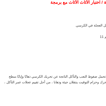
 / اختبار الأثاث الأثاث مع برمجة
مل ضغوط التعب والتآكل الناتجة عن تحريك الكرسي ذهابًا وإيابًا.سطح
ابت المدفوع بالمحرك وحزام التوقيت ينتقلان جيئة وذهابا ، من أجل تقييم عجلات عمر التآكل ،