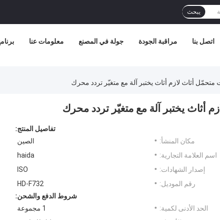
يبحث
اتصل بنا
مراقبة الجودة
جولة في المصنع
معلومات عنا
برنامج 
تحمّل أثاث لازم أثاث يختبر آلة مع متغيّر تردد محرك
م أثاث يختبر آلة مع متغيّر تردد محرك
تفاصيل المنتج:
مكان المنشأ:
الصين
اسم العلامة التجارية:
haida
إصدار الشهادات:
ISO
رقم الموديل:
HD-F732
شروط الدفع والشحن:
الحد الأدنى لكمية:
1 مجموعة