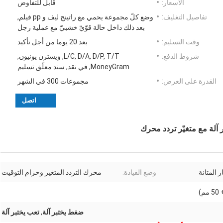
الأسعار:
قابل للتفاوض
تفاصيل التغليف:
وضع كلّ مجموعة يحمي مع راتينج ليف و pp فيلم,
بعد ذلك داخل حالة قوّيّ خشبيّ مع عملية رجل
وقت التسليم:
بعد 20 يوما من أجل تأكيد
شروط الدفع:
L/C, D/A, D/P, T/T, ويسترن يونيون,
MoneyGram, في نقد, سند معلّق تسليم
القدرة على العرض:
مجموعات 300 في الشهر
اتصل
 آلة مع متغيّر تردد محرك
ر المتانة
وضع القيادة:
محرك التردد المتغير وحزام التوقيت
ضغط يختبر آلة
,
تعب يختبر آلة