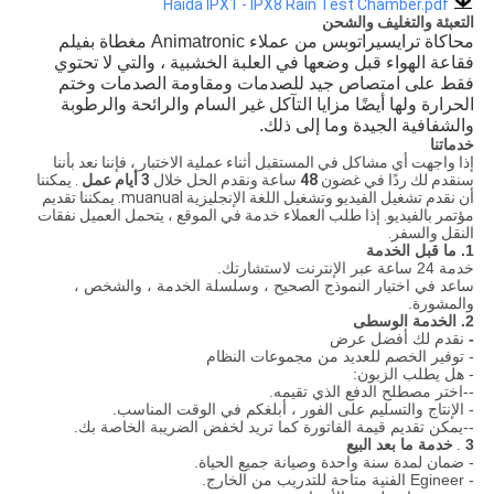
Haida IPX1 - IPX8 Rain Test Chamber.pdf
التعبئة والتغليف والشحن
محاكاة ترايسيراتوبس من عملاء Animatronic مغطاة بفيلم
فقاعة الهواء قبل وضعها في العلبة الخشبية ، والتي لا تحتوي
فقط على امتصاص جيد للصدمات ومقاومة الصدمات وختم
الحرارة ولها أيضًا مزايا التآكل غير السام والرائحة والرطوبة
والشفافية الجيدة وما إلى ذلك.
خدماتنا
إذا واجهت أي مشاكل في المستقبل أثناء عملية الاختبار ، فإننا نعد بأننا
سنقدم لك ردًا في غضون
48
ساعة ونقدم الحل خلال
3 أيام عمل
.
يمكننا
أن نقدم تشغيل الفيديو وتشغيل اللغة الإنجليزية muanual.
يمكننا تقديم
مؤتمر بالفيديو.
إذا طلب العملاء خدمة في الموقع ، يتحمل العميل نفقات
النقل والسفر.
1. ما قبل الخدمة
خدمة 24 ساعة عبر الإنترنت لاستشارتك.
ساعد في اختيار النموذج الصحيح ، وسلسلة الخدمة ، والشخص ،
والمشورة.
2. الخدمة الوسطى
-
نقدم لك أفضل عرض
- توفير الخصم للعديد من مجموعات النظام
- هل يطلب الزبون:
--اختر مصطلح الدفع الذي تقيمه.
- الإنتاج والتسليم على الفور ، أبلغكم في الوقت المناسب.
--يمكن تقديم قيمة الفاتورة كما تريد لخفض الضريبة الخاصة بك.
3
.
خدمة ما بعد البيع
- ضمان لمدة سنة واحدة وصيانة جميع الحياة.
- Egineer الفنية متاحة للتدريب من الخارج.