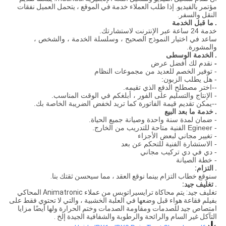
مؤتمر بالفيديو.
إذا طلب العملاء خدمة في الموقع ، يتحمل العميل نفقات
النقل والسفر.
.
ما قبل الخدمة
خدمة 24 ساعة عبر الإنترنت لاستشارتك.
ساعد في اختيار النموذج الصحيح ، وسلسلة الخدمة ، والشخص ،
والمشورة.
.
الخدمة الوسطى
-
نقدم لك أفضل عرض
- توفير الخصم للعديد من مجموعات النظام
- هل يطلب الزبون:
--اختر مصطلح الدفع الذي تقيمه.
- الإنتاج والتسليم على الفور ، أبلغكم في الوقت المناسب.
--يمكن تقديم قيمة الفاتورة كما تريد لخفض الضريبة الخاصة بك.
.
خدمة ما بعد البيع
- ضمان لمدة سنة واحدة وصيانة جميع الحياة.
- Egineer الفنية متاحة للتدريب من الخارج.
- تغيير مجاني لبعض الأجزاء
- الاستشارة الفنية للتحكم عن بعد
- دي في دي تركيب مجاني
- خطة الصيانة
.
التزام:
سنوقع خطاب التزام بينما نوقع العقد ، مما سيحسن ثقتك بنا.
.
تغليف جيد:
تغليف جيد: يتم محاكاة ترايسيراتوبس من عملاء Animatronic المحاكي
بفيلم فقاعة هواء قبل وضعها في العلبة الخشبية ، والتي لا تحتوي فقط على
امتصاص جيد للصدمات ومقاومة الصدمات وختم الحرارة ولها أيضًا مزايا
التآكل غير السام والرائحة والرطوبة والشفافية الجيدة إلخ .