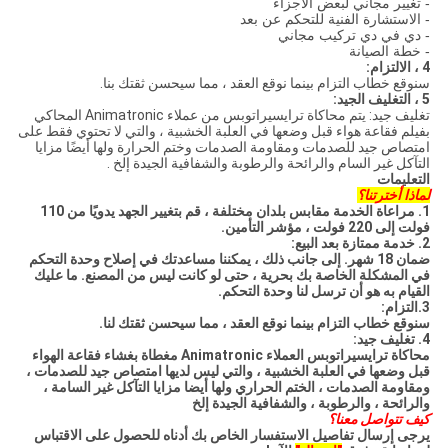
- تغيير مجاني لبعض الأجزاء
- الاستشارة الفنية للتحكم عن بعد
- دي في دي تركيب مجاني
- خطة الصيانة
4 ، الالتزام:
سنوقع خطاب التزام بينما نوقع العقد ، مما سيحسن ثقتك بنا.
5 ، التغليف الجيد:
تغليف جيد: يتم محاكاة ترايسيراتوبس من عملاء Animatronic المحاكي
بفيلم فقاعة هواء قبل وضعها في العلبة الخشبية ، والتي لا تحتوي فقط على
امتصاص جيد للصدمات ومقاومة الصدمات وختم الحرارة ولها أيضًا مزايا
التآكل غير السام والرائحة والرطوبة والشفافية الجيدة إلخ .
التعليمات
لماذا أخترتنا؟
1. مراعاة الخدمة مقابس بلدان مختلفة ، قم بتغيير الجهد يدويًا من 110
فولت إلى 220 فولت ، مؤشر التأمين.
2. خدمة ممتازة بعد البيع:
ضمان 18 شهر.
إلى جانب ذلك ، يمكننا مساعدتك في إصلاح وحدة التحكم
في المشكلة الخاصة بك بحرية ، حتى لو كانت
ليس من المصنع.
ما عليك
القيام به هو أن ترسل لنا وحدة التحكم.
3.التزام:
سنوقع خطاب التزام بينما نوقع العقد ، مما سيحسن ثقتك
لنا.
4. تغليف جيد:
محاكاة ترايسيراتوبس العملاء Animatronic مغطاة بغشاء فقاعة الهواء
قبل وضعها في العلبة الخشبية ، والتي ليس لديها امتصاص جيد للصدمات ،
ومقاومة الصدمات ،
الختم الحراري ولها أيضا مزايا التآكل غير السامة ،
والرائحة ، والرطوبة ، والشفافية الجيدة
إلخ
كيف تتواصل معنا؟
يرجى إرسال تفاصيل الاستفسار الخاص بك أدناه للحصول على الاقتباس