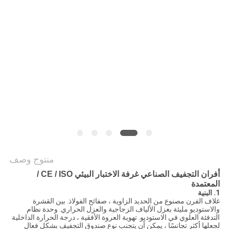
القضايا
خريطة
الموقع
سياسة
الخصوصية
منتوج وصف
أفران التجفيف الصناعي غرفة الاختبار البيئي CE / ISO /
المعتمدة
1. البنية
غلاف الفرن مصنوع من الحديد الزاوية ، صفائح الفولاذ. بين القشرة
والاستوديو مليئة بعزل الألياف الزجاجية والعزل الحراري. وحدة نظام
التدفئة العلوي في الاستوديو. تهوية العروة الأفقية ، درجة الحرارة الداخلية
لجعلها أكثر تجانسًا ، يمكن أن يتجنب نوع صندوق التجفيف بشكل فعال