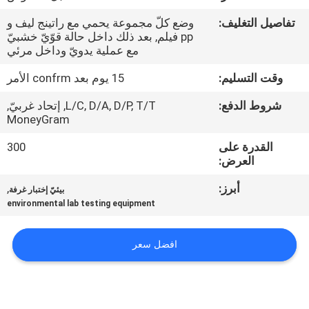
عنا
تفاصيل التغليف:
وضع كلّ مجموعة يحمي مع راتينج ليف و
pp فيلم, بعد ذلك داخل حالة قوّيّ خشبيّ
جولة
مع عملية يدويّ وداخل مرئي
في
وقت التسليم:
15 يوم بعد confrm الأمر
المصنع
شروط الدفع:
L/C, D/A, D/P, T/T, إتحاد غربيّ,
MoneyGram
مراقبة
القدرة على
300
العرض:
الجودة
أبرز:
,
بيئيّ إختبار غرفة
environmental lab testing equipment
اتصل
بنا
افضل سعر
أخبار