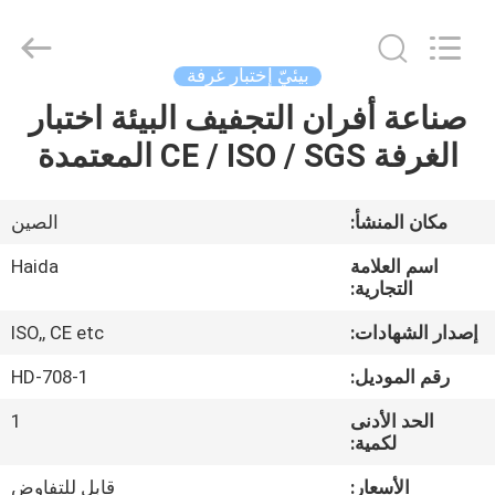
Guangdong
Haida
Equipment
Co.,
Ltd..
بيئيّ إختبار غرفة
All
Rights
Reserved.
صناعة أفران التجفيف البيئة اختبار
الصفحة
الغرفة CE / ISO / SGS المعتمدة
الرئيسية
منتجات
مكان المنشأ:
الصين
اسم العلامة
Haida
فيديوهات
التجارية:
إصدار الشهادات:
ISO,, CE etc
برنامج
رقم الموديل:
HD-708-1
VR
الحد الأدنى
1
لكمية:
معلومات
الأسعار:
قابل للتفاوض