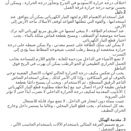
اختلاف درجة حرارة الاستوديو في التدرج وتجاوز درجة الحرارة ، ويمكن أن
يحسن توحيد درجة حرارة غرفة العمل.
2.دليل
. قبل استخدام الاهتمام اللازم لجهد التيار الكهربائي يمكن أن يتوافق. عند
استخدامها ، والقوة التي تتطلبها القواعد لوقف الأسلاك مأخذ الأرض إلى
الأرض.
. عند استخدام الطاقة ، لا ينبغي لمسها عن طريق مربع كهربائي اليد ترك
مساحة موضعية أو الشطف ، ومسح بقطعة قماش مبللة بالماء ، يجب
اختبار قطع التيار الكهربائي.
. لا يمكن لف سلك الطاقة على جسم معدني ، ولا يمكن ضبطه على درجة
حرارة منخفضة أو وسط رطب لتجنب شيخوخة المطاط مما يؤدي إلى
التسرب.
. لا تضع الأشياء في الداخل مزدحمة للغاية ، فالجو اللازم للمساحة بجانب
الحمل الحراري الطبيعي أو الجو الرطب يمكن أن يهرب في الريح فوق
التباطؤ.
. يجب أن تعكس مكيف درجة الحرارة الحالي لجهات الاتصال الفضية توحي
بالخوف أو غير المتكافئ ، وإذا كان الأمر كذلك ، يمكن استخدام الشاش
الناعم الرقيق المسطح ، ثم الاستخدام ، ويجب أن يمسح دائمًا بقطعة
قماش نظيفة لإجراء اتصال جيد مع (ملاحظة مطلوبة قطع التيار الكهربائي
). الأنابيب المعدنية لمكيف درجة الحرارة الداخلي لا تضرب أبدًا حتى لا تؤثر
على المرونة.
. تثبيت مملة دون انفجار في الداخل ، لا تضع مواد قابلة للاشتعال.
. بعد كل استخدام ، يجب قطع التيار المحلي ، وغالبا ما يستمر داخل وخارج
الخزان النظيف.
3. مقدمة الهيكل
. مربع تصميم الغرفة المثالي باستخدام الآلات باستخدام الحاسب الآلي ،
وسهل التشغيل ؛