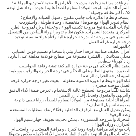
. مع نافذة مراقبة زجاجية مزدوجة للأغراض الصحية لاستوديو المراقبة ؛
. المرآة الداخلية للوحة الفولاذ المقاوم للصدأ عالية الجودة ، رذاذ شل لوحة
A3 ، أكثر نظافة وجميلة ؛
. يستخدم نظام الدائرة باب جانبي مفتوح ، سهل الصيانة والإصلاح ؛
. نظام تدوير الهواء مع ضوضاء منخفضة ، وحياة طويلة ، واستوردت
الولايات المتحدة نوع مروحة تكييف الهواء ، وعجلة الرياح لمروحة الطرد
المركزي متعددة الشفرات. يتكون نظام تدوير الهواء الساخن من التشغيل
المستمر في مروحة ذات درجة حرارة عالية وقناة هواء مناسبة. توحيد
درجة حرارة غرفة العمل.
4.الميزات
أفران تجفيف صناعية غرفة اختبار بيئي باستخدام تصميم قوس انسيابي
محلي ميكانيكي ، القشرة مصنوعة من صفائح فولاذية مدلفنة على البارد ،
رذاذ كهرباء سطحي ؛
يعتمد نظام التحكم في درجة حرارة الماكينة تقنية رقاقة الحواسيب
الصغيرة ، يحتوي النظام على التحكم في درجة الحرارة والتوقيت ووظيفة
التنبيه لدرجة الحرارة الزائدة ؛
قناة الهواء ونظام الدورة الدموية معقولة ، بحيث تغير درجة حرارة غرفة
العمل موحدة صغيرة ؛
شاشة LED مزدوجة السطوع عالية الاستخدام ، تعرض قيمة الأداء الدقيق
والبديهي والمتفوق وتعديل إعداد زر اللمس ؛
المرآة الداخلية مصنوعة من الفولاذ المقاوم للصدأ ، زوايا نصف دائرية
مصممة لتسهيل التنظيف ؛
يمكن تعديل العمل مع الرفوف الداخلية وفقًا لارتفاع متطلبات المستخدم
وعدد الرفوف ؛
المحرك والمروحة المستوردة ، يمكن تحديث تجويف جهاز نسيم الهواء
الحراري دوران الهواء ؛
باب مع نوافذ مراقبة زاوية رؤية كبيرة ، ومراقبة المستخدم ، واستخدام
أختام باب المواد النانوية والمواد العازلة تجعل الأداء بأكمله يعكس متفوقًا.