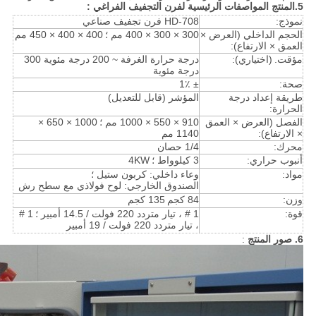
5.المنتج المواصفات الرئيسية
لفرن التجفيف الفراغي
:
نموذج:
HD-708 فرن تجفيف صناعي
الحجم الداخلي (العرض ×
300 × 300 × 400 مم ؛
400 × 400 × 450 مم
العمق × الارتفاع):
مؤقت.
(اختياري):
درجة حرارة الغرفة ~ 200 درجة مئوية 300
درجة مئوية
صحة:
± 1٪
طريقة إعداد درجة
المؤشر (قابل للتعديل)
الحرارة:
الفصل (العرض × العمق
910 × 550 × 1000 مم ؛
1000 × 650 ×
× الارتفاع):
1140 مم
محرك:
1/4 حصان
أنبوب حراري:
3 كيلوواط ؛
4KW
مواد:
وعاء داخلي: كربون ستيل ؛
الصندوق الخارجي: لوح فولاذي مع سطح رش
وزن:
84 كجم
135 كجم
قوة:
1 # ، تيار متردد 220 فولت / 14.5 أمبير ؛
1 #
، تيار متردد 220 فولت / 19 أمبير
6. صور المنتج
: