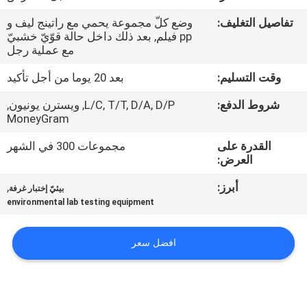
عنا
تفاصيل التغليف:
وضع كلّ مجموعة يحمي مع راتينج ليف و
pp فيلم, بعد ذلك داخل حالة قوّيّ خشبيّ
جولة
مع عملية رجل
في
وقت التسليم:
بعد 20 يوما من أجل تأكيد
المصنع
شروط الدفع:
L/C, T/T, D/A, D/P, ويسترن يونيون,
MoneyGram
مراقبة
القدرة على
مجموعات 300 في الشهر
العرض:
الجودة
أبرز:
,
بيئيّ إختبار غرفة
environmental lab testing equipment
اتصل
بنا
افضل سعر
أخبار