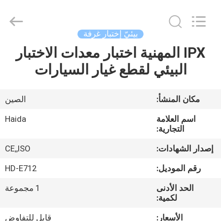
Guangdong
Haida
Equipment
Co.,
Ltd..
بيئيّ إختبار غرفة
All
Rights
Reserved.
IPX المهنية اختبار معدات الاختبار
الصفحة
البيئي لقطع غيار السيارات
الرئيسية
منتجات
مكان المنشأ:
الصين
اسم العلامة
Haida
فيديوهات
التجارية:
إصدار الشهادات:
CE,,ISO
برنامج
رقم الموديل:
HD-E712
VR
الحد الأدنى
1 مجموعة
لكمية:
معلومات
الأسعار:
قابل للتفاوض