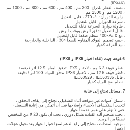
(IPX4K)
.
نصف القطر للذراع: 300 مم ، 400 مم ، 600 مم ، 800 مم ، 1000 مم
، 1200 مم أو 1500 مم
.
زاوية الدوران: +/- 270 ، قابل للتعديل.
.
سرعة الدوران: قابل للتعديل
.
طاولة دوارة: السرعة قابلة للتعديل
.
قابل للتعديل تدفق الرش ووقت الرش.
.
مع 0-400kPa منظم ضغط قابل للتعديل
.
جميع تصميم الفولاذ المقاوم للصدأ 304 ، الداخلية والخارجية
.
مع الغرفة كخيار
6.فوهة جيت (لقاء اختبار IPX5 و IPX6)
.
قطر فوهة 6.3 مم ، لاختبار IPX5.
تدفق المياه: 12.5 لتر / دقيقة.
.
قطر فوهة 12.5 مم ، لاختبار IPX6.
تدفق المياه: 100 لتر / دقيقة.
.
قابل IEC60529 ، IEC60335
.
نظام ضخ المياه كخيار
7. مسائل تحتاج إلى عناية
.
سماع أصوات غير متوقعة أثناء التشغيل ، تحتاج إلى إيقاف التحقق ،
لتحديد استكشاف الأخطاء وإصلاحها قبل أن أتمكن من إعادة التشغيل ،
حتى لا تؤثر على عمر خدمة الجهاز.
.
يجب تشحيم آلية القيادة بشكل دوري ، يجب أن يكون 20 # من المخفض
نظيفًا من الزيت.
.
توجيه المعدات ، تحتاج إلى رفع الدعم لمنع اختبار الجهاز بعد تحول عجلات
الاهتزاز.