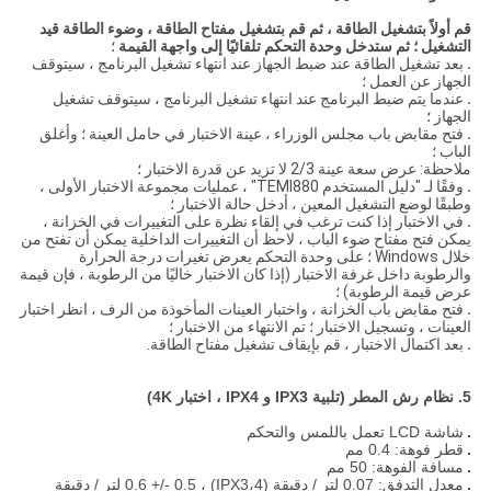
قم أولاً بتشغيل الطاقة ، ثم قم بتشغيل مفتاح الطاقة ، وضوء الطاقة قيد
التشغيل ؛
ثم ستدخل وحدة التحكم تلقائيًا إلى واجهة القيمة
؛
.
بعد تشغيل الطاقة عند ضبط الجهاز عند انتهاء تشغيل البرنامج ، سيتوقف
الجهاز عن العمل ؛
.
عندما يتم ضبط البرنامج عند انتهاء تشغيل البرنامج ، سيتوقف تشغيل
الجهاز ؛
.
فتح مقابض باب مجلس الوزراء ، عينة الاختبار في حامل العينة ؛ وأغلق
الباب ؛
ملاحظة: عرض سعة عينة 2/3 لا تزيد عن قدرة الاختبار ؛
.
وفقًا لـ "دليل المستخدم TEMI880" ، عمليات مجموعة الاختبار الأولى ،
وطبقًا لوضع التشغيل المعين ، أدخل حالة الاختبار ؛
.
في الاختبار إذا كنت ترغب في إلقاء نظرة على التغييرات في الخزانة ،
يمكن فتح مفتاح ضوء الباب ، لاحظ أن التغييرات الداخلية يمكن أن تفتح من
خلال Windows ؛ على وحدة التحكم يعرض تغيرات درجة الحرارة
والرطوبة داخل غرفة الاختبار (إذا كان الاختبار خاليًا من الرطوبة ، فإن قيمة
عرض قيمة الرطوبة) ؛
.
فتح مقابض باب الخزانة ، واختبار العينات المأخوذة من الرف ، انظر اختبار
العينات ، وتسجيل الاختبار ؛ تم الانتهاء من الاختبار ؛
.
بعد اكتمال الاختبار ، قم بإيقاف تشغيل مفتاح الطاقة.
5. نظام رش المطر (تلبية IPX3 و IPX4 ، اختبار 4K)
.
شاشة LCD تعمل باللمس والتحكم
.
قطر فوهة: 0.4 مم
.
مسافة الفوهة: 50 مم
.
معدل التدفق: 0.07 لتر / دقيقة (IPX3،4) ، 0.6 +/- 0.5 لتر / دقيقة