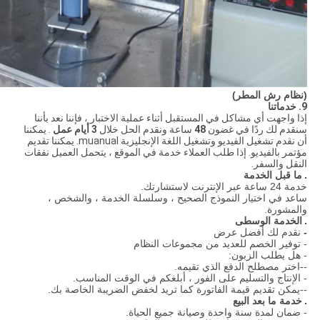
(نظام رش المطر)
9. خدماتنا
إذا واجهت أي مشاكل في المستقبل أثناء عملية الاختبار ، فإننا نعد بأننا
سنقدم لك ردًا في غضون
48
ساعة ونقدم الحل خلال
3 أيام عمل
.
يمكننا
أن نقدم تشغيل الفيديو وتشغيل اللغة الإنجليزية muanual.
يمكننا تقديم
مؤتمر بالفيديو.
إذا طلب العملاء خدمة في الموقع ، يتحمل العميل نفقات
النقل والسفر.
.
ما قبل الخدمة
خدمة 24 ساعة عبر الإنترنت لاستشارتك.
ساعد في اختيار النموذج الصحيح ، وسلسلة الخدمة ، والشخص ،
والمشورة.
.
الخدمة الوسطى
-
نقدم لك أفضل عرض
- توفير الخصم للعديد من مجموعات النظام
- هل يطلب الزبون:
--اختر مصطلح الدفع الذي تقيمه.
- الإنتاج والتسليم على الفور ، أبلغكم في الوقت المناسب.
--يمكن تقديم قيمة الفاتورة كما تريد لخفض الضريبة الخاصة بك.
.
خدمة ما بعد البيع
- ضمان لمدة سنة واحدة وصيانة جميع الحياة.