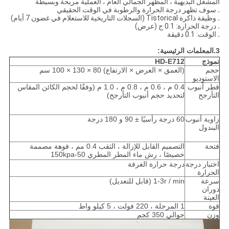
المشغل البديهية ، المظهر الجمالي العام ، العملية مريحة وبسيطة
.
سوف تظهر درجة الحرارة والرطوبة في الوقت الحقيقي
.
وظيفة ذاكرة Tistorical (السجلات التاريخية للاستعلام في غضون 7 أيام)
.
درجة الحرارة: 0.1 ج (عرض)
.
الوقت: 0.1 دقيقة
3.المعلمات الرئيسية:
نموذج
HD-E712
حجم
(العمق × العرض × الارتفاع) 80 × 130 × 100 سم
الاستوديو
قطر أنبوب
0.4 م ، 0.6 م ، 0.8 م ، 1.0 م (وفقًا لحجم الكائن المقاس
التأرجح
لتحديد حجم أنبوب التأرجح)
زاوية أنبوب
60 درجة رأسيًا ± 90 و 180 درجة
البندول
فتحة
التصميم القابل للإزالة ، الثقب 0.4 مم ، فوهة مصممة
خصيصًا ، رش ماء المطر المطري 50-150kpa
اختبار درجة
درجة حرارة الغرفة
الحرارة
سرعة
1-3r / min (قابل للتعديل)
دوران
العينة
قوة
1 المرحلة ، 220 فولت ، 5 كيلو واط
وزن
حوالي 350 كجم