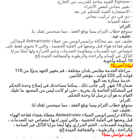
- Egineer الفنية متاحة للتدريب من الخارج.
- تغيير مجاني لبعض الأجزاء
- الاستشارة الفنية للتحكم عن بعد
- دي في دي تركيب مجاني
- خطة الصيانة
.
التزام:
سنوقع خطاب التزام بينما نوقع العقد ، مما سيحسن ثقتك بنا.
.
تغليف جيد:
تغليف جيد: يتم محاكاة ترايسيراتوبس من عملاء Animatronic المحاكي
بفيلم فقاعة هواء قبل وضعها في العلبة الخشبية ، والتي لا تحتوي فقط على
امتصاص جيد للصدمات ومقاومة الصدمات وختم الحرارة ولها أيضًا مزايا
التآكل غير السام والرائحة والرطوبة والشفافية الجيدة إلخ .
10.أسئلة وأجوبة
لماذا أخترتنا؟
.
مراعاة الخدمة مقابس بلدان مختلفة ، قم بتغيير الجهد يدويًا من 110
فولت إلى 220 فولت ، مؤشر التأمين.
.
خدمة ممتازة بعد البيع:
ضمان 18 شهر.
إلى جانب ذلك ، يمكننا مساعدتك في إصلاح وحدة التحكم
في المشكلة الخاصة بك بحرية ، حتى لو كانت
ليس من المصنع.
ما عليك
القيام به هو أن ترسل لنا وحدة التحكم.
.
التزام:
سنوقع خطاب التزام بينما نوقع العقد ، مما سيحسن ثقتك
لنا.
.
تغليف جيد:
محاكاة ترايسيراتوبس العملاء Animatronic مغطاة بغشاء فقاعة الهواء
قبل وضعها في العلبة الخشبية ، والتي ليس لديها امتصاص جيد للصدمات ،
ومقاومة الصدمات ،
الختم الحراري ولها أيضا مزايا التآكل غير السامة ،
والرائحة ، والرطوبة ، والشفافية الجيدة
إلخ
كيف تتواصل معنا؟