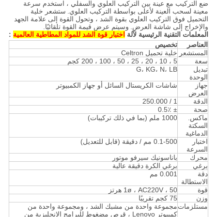
ضع التركيب مع عينة بين التركيب العلوي والسفلي ، استخدم سرعة
معينة لسحب العينة لأعلى بواسطة التركيب العلوي.
ستشعر خلية
التحميل فوق التركيب العلوي بقوة الشد ، وتحول القوة إلى علامة الجهد
والإخراج إلى شاشة العرض.
وسيتم عرض قيمة القوة تلقائيًا.
المعلمات التقنية الرئيسية لآلة
اختبار قوة الشد للمواد المطاطية العالمية
:
العناصر
تخصيص
المستشعر
خلية تحميل Celtron
سعة
5 ، 10 ، 20 ، 25 ، 50 ، 100 ، 200 كجم
تبديل
G، KG، N، LB
الوحدة
جهاز
شاشات الكريستال السائل أو جهاز الكمبيوتر
العرض
الدقة
1 / 250.000
صحة
± 0.5٪
ماكس.
1000 ملم (بما في ذلك تركيبات)
السكتة
الدماغية
اختبار
0.1-500 مم / دقيقة (قابل للتعديل)
السرعة
محرك
باناسونيك سيرفو موتور
برغي
برغي الكرة دقيقة عالية
دقة
0.001 مم
الاستطالة
قوة
1ø ، AC220V ، 50 هرتز
وزن
75 كجم تقريبًا
مستلزمات
مجموعة واحدة من مشبك الشد ، ومجموعة واحدة من
كمبيوتر Lenovo ، قرص مضغوط للبرامج الإنجليزية من