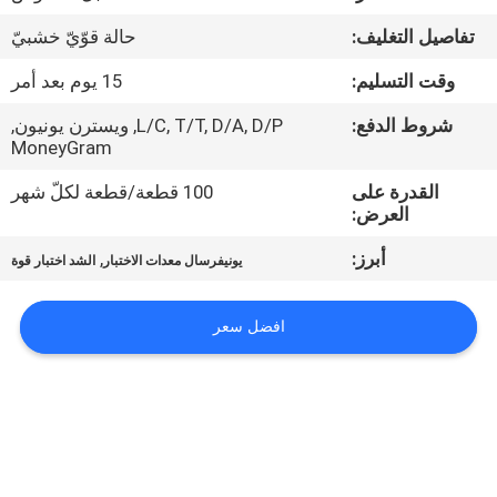
عنا
تفاصيل التغليف:
حالة قوّيّ خشبيّ
جولة
وقت التسليم:
15 يوم بعد أمر
في
شروط الدفع:
L/C, T/T, D/A, D/P, ويسترن يونيون,
MoneyGram
المصنع
القدرة على
100 قطعة/قطعة لكلّ شهر
العرض:
مراقبة
أبرز:
,
يونيفرسال معدات الاختبار
الشد اختبار قوة
الجودة
افضل سعر
اتصل
بنا
أخبار