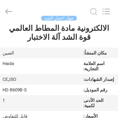
Guangdong
Haida
Equipment
Co.,
Ltd..
جهاز اختبار الشد
All
Rights
Reserved.
الالكترونية مادة المطاط العالمي
الصفحة
قوة الشد آلة الاختبار
الرئيسية
منتجات
مكان المنشأ:
الصين
اسم العلامة
Haida
فيديوهات
التجارية:
إصدار الشهادات:
CE,,ISO
برنامج
رقم الموديل:
HD-B609B-S
VR
الحد الأدنى
1
لكمية:
معلومات
الأسعار:
قابل للتفاوض