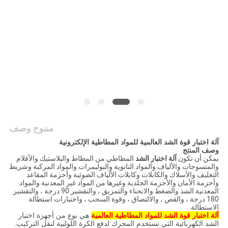
القضايا
خريطة
الموقع
سياسة
الخصوصية
منتوج وصف
آلة اختبار قوة الشد العالمية للمواد المطاطية الإلكترونية
وصف المنتج
يمكن أن تكون
آلة اختبار الشد
المطاطي من المطاط والبلاستيك والأفلام
والمنسوجات والألياف والمواد النانوية والبوليمرات والمواد المركبة وشريط
التغليف والأسلاك والكابلات وكابلات الألياف الضوئية وأحزمة المقاعد
وأحزمة الأمان والأحزمة الجلدية وغيرها من المواد غير المعدنية والمواد
المعدنية الشد والضغط والانحناء والتمزيق ، والتقشير 90 درجة ، والتقشير
180 درجة ، والقص ، والالتصاق ، وقوة السحب ، واختبارات استطالة
الاستطالة.
آلة اختبار قوة الشد للمواد المطاطية العالمية
هي نوع من أجهزة اختبار
الشد الكهربائية التي تستخدم المحرك لدفع الكرة اللولبية لنقل التركيب.