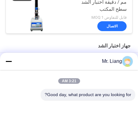
مم / دقيقة اختبار الشد
سطح المكتب
قابل للتفاوض MOQ:1
الاتصال
جهاز اختبار الشد
عالية ومنخفضة درجة حرارة الشد آلة اختبار مع برمجة
Mr. Liang
جهاز اختبار الشد التلقائي بالكمبيوتر المؤازر العالمي اختبار قوة المعدات
TM 2101
3:21 AM
العرض الرقمية الالكترونية الشد تستر العالمي آلات الاختبار مخصص
Good day, what product are you looking for?
فئات شعبية
جميع
بيئيّ إختبار غرفة
آلات اختبار المعمل