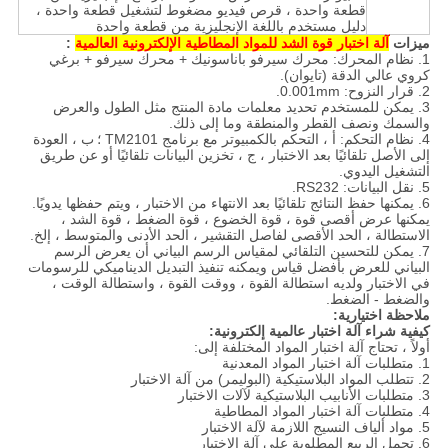
قطعة واحدة ، قرص فيديو مضغوط لتشغيل قطعة واحدة ،
دليل مستخدم باللغة الإنجليزية من قطعة واحدة
ميزات
آلة اختبار قوة الشد للمواد المطاطية الإلكترونية العالمية
:
1. نظام المحرك: محرك سيرفو باناسونيك + محرك سيرفو + برغي
كروي عالي الدقة (تايوان).
2. قرار النزوح: 0.001mm.
3. يمكن للمستخدم تحديد معلمات مادة المنتج مثل الطول والعرض
والسمك ونصف القطر والمنطقة وما إلى ذلك.
4. نظام التحكم: أ ، التحكم بالكمبيوتر مع برنامج TM2101 ؛
ب ، العودة
إلى الأصل تلقائيًا بعد الاختبار ، ج ، تخزين البيانات تلقائيًا أو عن طريق
التشغيل اليدوي.
5. نقل البيانات: RS232.
6. يمكنها حفظ النتائج تلقائيًا بعد الانتهاء من الاختبار ، ويتم حفظها يدويًا.
يمكنها عرض أقصى قوة ، قوة الخضوع ، قوة الضغط ، قوة الشد ،
الاستطالة ، الحد الأقصى لفاصل التقشير ، الحد الأدنى والمتوسط ​​، إلخ.
7. يمكن للتحسين التلقائي لمقياس الرسم البياني أن يعرض الرسم
البياني للعرض بأفضل قياس ويمكنه تنفيذ التبديل الديناميكي للرسومات
في الاختبار ولديه استطالة القوة ، ووقت القوة ، واستطالة الوقت ،
والضغط - الضغط.
ملاحظة اختيارية:
كيفية شراء آلة اختبار عالمية إلكترونية:
أولاً ، تحتاج آلة اختبار المواد المختلفة إلى:
1. متطلبات آلة اختبار المواد المعدنية
2. تتطلب المواد البلاستيكية (البوليمر) من آلة الاختبار
3. متطلبات الأنابيب البلاستيكية لآلات الاختبار
4. متطلبات آلة اختبار المواد المطاطية
5. مواد ألياف النسيج اللازمة لآلة الاختبار
6. تحمل الربيع المطلوبة على آلة الاختبار