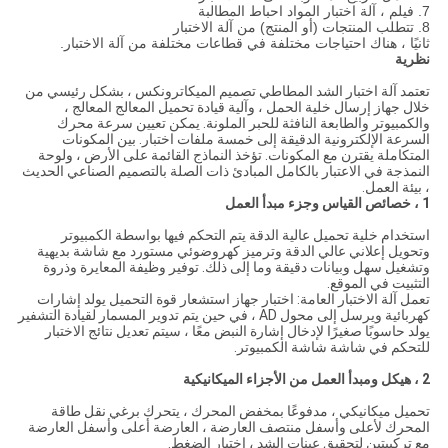
7. فيلم ، آلة اختبار المواد احباط المطالبة
8. تتطلب المنتجات (أو المنتج) من آلة الاختبار
ثانيًا ، هناك احتياجات مختلفة في قطاعات مختلفة من آلة الاختبار.
نظرية
تعتمد آلة اختبار الشد المطاطي تصميم الميكاترونكس ، بشكل رئيسي من
خلال جهاز إرسال خلية الحمل ، وآلية قيادة تحميل المعالج المعالج ،
والكمبيوتر والطابعة النافثة للحبر الملونة. يمكن تعيين سرعة محرك
السرعة الإلكترونية الدقيقة إلى خمسة ملفات اختبار. بين المكونات
المتكاملة يقترن مع المكونات. تؤخذ النماذج القائمة على الأرض ، ولوحة
النمذجة في الاعتبار بالكامل المبادئ ذات الصلة بالتصميم الصناعي الحديث
، بيئة العمل.
1 ، خصائص القياس وجزء مبدأ العمل
استخدام خلية تحميل عالية الدقة يتم التحكم فيها بواسطة الكمبيوتر
وتحويل إعلاني عالي الدقة وترميز كهروضوئي مستورد مع شاشة بديهية
وتشغيل سهل وبيانات دقيقة وما إلى ذلك. توفير وظيفة المعايرة وذروة
التثبيت في الموقع.
تعمل آلة الاختبار العامة: اختبار جهاز استشعار قوة التحميل يولد إشارات
كهربائية ويرسل إلى محول AD ، في حين يتم تدوير المسمار لقيادة التشفير
يولد حاسوبًا صغيرًا لإدخال إشارة النبض معًا ، سيتم تعديل نتائج الاختبار
للتحكم في شاشة شاشة الكمبيوتر.
2 ، هيكل ومبدأ العمل من الأجزاء الميكانيكية
تحميل ميكانيكي ، مدفوعًا بمخفض المحرك ، يتحرك برغي نقل طاقة
المحرك لأعلى وأسفل منتصف العارضة ، العارضة أعلى وأسفل العارضة
مع تركيبتين لتحقيق عينات الشد ، اختبار الضغط.