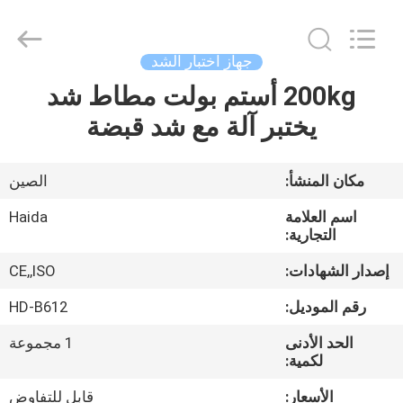
Guangdong
Haida
Equipment
Co.,
Ltd..
جهاز اختبار الشد
All
Rights
Reserved.
200kg أستم بولت مطاط شد
الصفحة
يختبر آلة مع شد قبضة
الرئيسية
منتجات
مكان المنشأ:
الصين
اسم العلامة
Haida
فيديوهات
التجارية:
إصدار الشهادات:
CE,,ISO
برنامج
رقم الموديل:
HD-B612
VR
الحد الأدنى
1 مجموعة
لكمية:
معلومات
الأسعار:
قابل للتفاوض