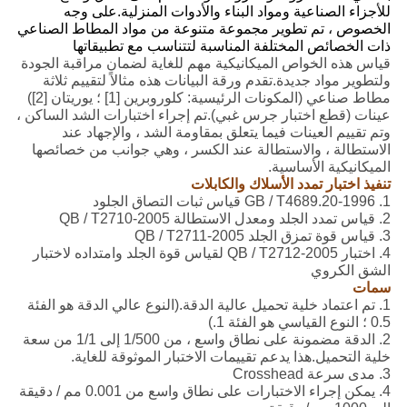
للأجزاء الصناعية ومواد البناء والأدوات المنزلية.على وجه
الخصوص ، تم تطوير مجموعة متنوعة من مواد المطاط الصناعي
ذات الخصائص المختلفة المناسبة لتتناسب مع تطبيقاتها
قياس هذه الخواص الميكانيكية مهم للغاية لضمان مراقبة الجودة
ولتطوير مواد جديدة.تقدم ورقة البيانات هذه مثالاً لتقييم ثلاثة
مطاط صناعي (المكونات الرئيسية: كلوروبرين [1] ؛ يوريتان [2])
عينات (قطع اختبار جرس غبي).تم إجراء اختبارات الشد الساكن ،
وتم تقييم العينات فيما يتعلق بمقاومة الشد ، والإجهاد عند
الاستطالة ، والاستطالة عند الكسر ، وهي جوانب من خصائصها
الميكانيكية الأساسية.
تنفيذ اختبار تمدد الأسلاك والكابلات
1. GB / T4689.20-1996 قياس ثبات التصاق الجلود
2. قياس تمدد الجلد ومعدل الاستطالة QB / T2710-2005
3. قياس قوة تمزق الجلد QB / T2711-2005
4. اختبار QB / T2712-2005 لقياس قوة الجلد وامتداده لاختبار
الشق الكروي
سمات
1. تم اعتماد خلية تحميل عالية الدقة.(النوع عالي الدقة هو الفئة
0.5 ؛ النوع القياسي هو الفئة 1.)
2. الدقة مضمونة على نطاق واسع ، من 1/500 إلى 1/1 من سعة
خلية التحميل.هذا يدعم تقييمات الاختبار الموثوقة للغاية.
3. مدى سرعة Crosshead
4. يمكن إجراء الاختبارات على نطاق واسع من 0.001 مم / دقيقة