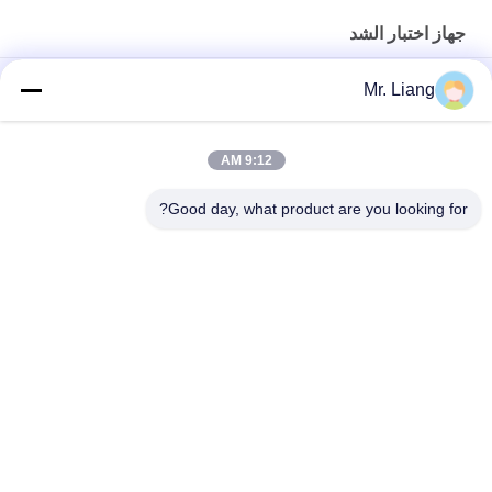
جهاز اختبار الشد
عالية ومنخفضة درجة حرارة الشد آلة اختبار مع برمجة
Mr. Liang
جهاز اختبار الشد التلقائي بالكمبيوتر المؤازر العالمي اختبار قوة المعدات
TM 2101
9:12 AM
العرض الرقمية الالكترونية الشد تستر العالمي آلات الاختبار مخصص
Good day, what product are you looking for?
فئات شعبية
جميع
بيئيّ إختبار غرفة
آلات اختبار المعمل
أنظمة طاولات المزج 
جهاز اختبار الشد
الاهتزازي
درجة حرارة رطوبة 
معدات اختبار قابلية 
غرفة
الإشتعال