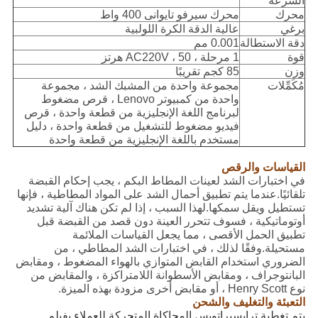
السرعة
محرك
محرك سيرفو تايوانى 400 واط
برغي
عالية الدقة الكرة اللولبية
دقة الاستطالة
0.001 مم
قوة
1 مرحلة ، AC220V ، 50 هرتز
وزن
85 كجم تقريبًا
مُكَمِّلات
مجموعة واحدة من المشبك الشد ، مجموعة
واحدة من كمبيوتر Lenovo ، قرص مضغوط
لبرنامج اللغة الإنجليزية من قطعة واحدة ، قرص
فيديو مضغوط للتشغيل من قطعة واحدة ، دليل
مستخدم باللغة الإنجليزية من قطعة واحدة
القياسات والرقص
في اختبارات الشد لعينات المطاط البكم ، يجب إحكام القبضة
تلقائيًا.عندما يتم تطبيق أحمال الشد على المواد المطاطية ، فإنها
تستطيل ويقل سمكها.لهذا السبب ، إذا لم تكن هناك آلية تشديد
أوتوماتيكية ، فسوف تتحرر العينة دون قصد من القبضة قبل
تطبيق الحمل الأقصى ، مما يجعل القياسات الملائمة
مستحيلة.وفقًا لذلك ، في اختبارات الشد المطاطي ، من
الضروري استخدام القابض المتوازي بالهواء المضغوط ، ومقابض
البانتوجراف ، ومقابض الأسطوانة اللامتراكزة ، والمقابض من
نوع Henry Scott ، أو مقابض أخرى مزودة بهذه الميزة.
التعبئة والتغليف والشحن
يتم تغطية ترايسيراتوبس المحاكاة المتحركة للعملاء بفيلم