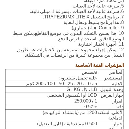
إلى 1000 مم / دقيقة.
5. سرعة عالية لأخذ العينات
6. سرعة عالية لأخذ العينات ، بسرعة 1 ميللي ثانية.
7. برنامج التشغيل TRAPEZIUMX LITE X.
8. هذا برنامج بسيط وفعال للغاية.
9. Jog Controller (اختياري)
10. هذا يسمح بالتحكم اليدوي في موضع التقاطع.يمكن ضبط
الوضع الدقيق باستخدام قرص الدفع.
11. أجهزة اختبار اختيارية
12. يمكن إجراء مجموعة متنوعة من الاختبارات عن طريق
التبديل بين مجموعة كبيرة من الرقصات في التشكيلة.
المؤشرات الفنية الاساسية
العناصر
تخصيص
المستشعر
خلية تحميل سيلترون
الاهلية
5 ، 10 ، 20 ، 25 ، 50 ، 100 ، 200 كجم
وحدة التبديل
G ، KG ، N ، LB
جهاز العرض
LCD أو الكمبيوتر الشخصي
القرار
1 / 250.000
دقة
± 0.5٪
الأعلى.السكتة
1200 مم (باستثناء التركيبات)
الدماغية
اختبار
0-500 مم / دقيقة (قابل للتعديل)