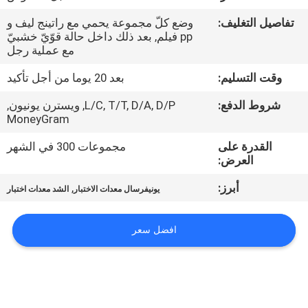
عنا
تفاصيل التغليف:
وضع كلّ مجموعة يحمي مع راتينج ليف و
pp فيلم, بعد ذلك داخل حالة قوّيّ خشبيّ
جولة
مع عملية رجل
في
وقت التسليم:
بعد 20 يوما من أجل تأكيد
المصنع
شروط الدفع:
L/C, T/T, D/A, D/P, ويسترن يونيون,
MoneyGram
مراقبة
القدرة على
مجموعات 300 في الشهر
العرض:
الجودة
أبرز:
,
يونيفرسال معدات الاختبار
الشد معدات اختبار
اتصل
افضل سعر
بنا
أخبار