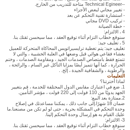
--Technical Egineer متاحة للتدريب من الخارج.
- تغيير مجاني لبعض الأجزاء
- استشارة تقنية التحكم عن بعد
- تركيب DVD مجاني
- خطة الصيانة
4 ، الالتزام:
سنوقع خطاب التزام أثناء توقيع العقد ، مما سيحسن ثقتك بنا.
5 ، تغليف جيد:
تغليف جيد: يتم تغطية ترايسيراتوبس المحاكاة المتحركة للعميل
بغشاء فقاعي هوائي قبل وضعها في العلبة الخشبية ، والتي لا
تتمتع فقط بامتصاص الصدمات الجيد ، ومقاومة الصدمات ، وختم
الحرارة ، كما أنها تتميز أيضًا بمزايا التآكل غير السام ، والرائحة ،
والرطوبة ، والشفافية الجيدة ، إلخ. .
التعليمات
لماذا أخترتنا؟
1. ضع في اعتبارك مقابس الدول المختلفة للخدمة ، قم بتغيير
الجهد يدويًا من 110 فولت إلى 220 فولت ، مؤشر التأمين.
2.ممتازة بعد البيع:
ضمان 18 شهرًا.إلى جانب ذلك ، يمكننا مساعدتك في إصلاح
وحدة التحكم في المشكلة بحرية ، حتى لو لم تكن من مصنعنا.ما
عليك القيام به هو إرسال وحدة التحكم إلينا.
3- الالتزام:
سنوقع خطاب التزام أثناء توقيع العقد ، مما سيحسن ثقتك بنا.