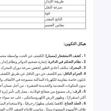
طريقة الإنذار
سرعة النقل
قوة
الناتج المقدر
مقاس الجسم
هيكل التكوين:
1 ، كشف الاستشعار (مسبار):
الكشف عن الحث بواسطة مجسات
2 ، نظام التحكم في الدائرة:
إشارة تضخيم الدوائر ونظام إنذار دا
3 ، المحرك:
مكثف أحادي الطور لخفض سرعة دوران المحرك
4. الحزام الناقل:
يتم الكشف عن دور الناقل عن طريق الكشف ع
نايلون خاصة مقاومة للكهرباء الساكنة منسوجة في الالتفاف
بدون المكونات المعدنية والحديدية الصغيرة ، من أجل ضمان أجه
5 ، الرف:
رف مصنوع من صفائح فولاذية ، يصل إلى تأثير إبرة ال
أكثر استقرارًا ، وظهور الرش الكهروستاتيكي ، على حد سواء 
6 ، الجلد الجناح:
كلاهما يلعبان مظهرًا زخرفيًا ، والاستخدام المب
غلاف الألمنيوم المصنوع يدويًا ، مناسب للإنتاج الصغير لآلات 