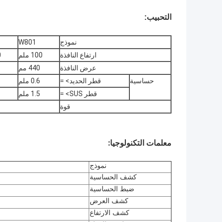
التحبيب:
نموذج
W801
ارتفاع النافذة
100 ملم
0
عرض النافذة
440 مم
حساسية
قطر الحديد> =
0.6 ملم
قطر SUS> =
1.5 ملم
قوة
معلمات التكنولوجيا:
نموذج
كشف الحساسية
ضبط الحساسية
كشف العرض
كشف الارتفاع