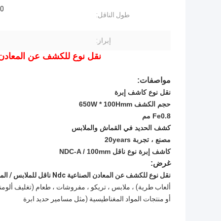
50
طول الناقل:
إبراز:
نقل نوع للكشف عن المعادن الصناعية Ndc ناقل للم
مواصفات:
نقل نوع كاشف إبرة
حجم الكشف 650W * 100Hmm
Fe0.8 مم
كشف الحديد في القماش والملابس
مصنع ، تجربة 20years
كاشف إبرة نوع ناقل NDC-A / 100mm
غرض:
نقل نوع للكشف عن المعادن الصناعية Ndc ناقل للملابس / المنسوجات
ألعاب طرية) ، ملابس ، تريكو ، مفروشات ، طعام (تغليف ألومن
أو منتجات المواد المغناطيسية (مثل مسامير حديد ابرة