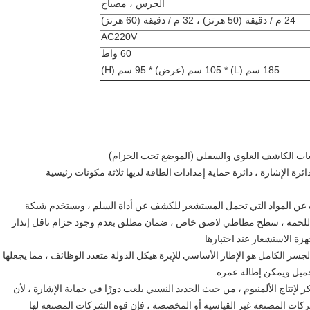
الجرس ، مصباح
24 م / دقيقة (50 هرتز) ، 32 م / دقيقة (60 هرتز)
AC220V
60 واط
185 سم (L) * 105 سم (عرض) * 95 سم (H)
 الكاشف العلوي والسفلي (الموضع تحت الحزام)
ئرة الإشارة ، دائرة حماية إمدادات الطاقة لديها ثلاثة مكونات رئيسية
ن المواد التي تحمل المستشعر للكشف عن أداة السلم ، ويستخدم شبكة
 واللحمة ، سطح مطاطي لاصق خاص ، ضمان مطلق بعدم وجود حزام ناقل إنذار
زة الاستشعار عند اختبارها
جسر الكامل هو الإطار الأساسي للإبرة هيكل الدولة متعدد الوظائف ، مما يجعلها
جميل ويمكن إطالة عمره.
كر لإنتاج الألمنيوم ، من حيث الحديد النسبي يلعب دورًا في حماية الإشارة ، لأن
الشركات المصنعة غير القياسية أو المخصصة ، فإن قوة الشركات المصنعة لها