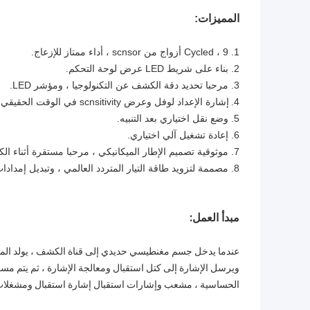
المميزات:
1. Cycled ، 9 أزواج من scnsor ، أداء ممتاز للإزعاج.
2. بناء على شريط LED عرض لوحة التحكم.
3. مرحبا تحديد دقة الكشف عن التكنولوجيا ، ومؤشر LED.
4.
إشارة الإعداد لوفل وعرض scnsitivity في الوقت الحقيقي.
5. وضع نقل اختياري بعد التنبيه.
6. إعادة تشغيل آلي اختياري.
7. موثوقية تصميم الإطار الميكانيكي ، مرحبا مستقرة أثناء الكشف.
8. مصممة لتزويد طاقة التيار المتردد العالمي ، وتبديل إمدادات الطاقة
مبدأ العمل:
عندما يدخل جسم مغنطيسي حديدي إلى قناة الكشف ، يولد المس
ويرسل الإشارة إلى كتل استقبال ومعالجة الإشارة ، ثم يتم 
الحساسية ، مشعب وإشارات استقبال إشارة استقبال ومشغلات لإ