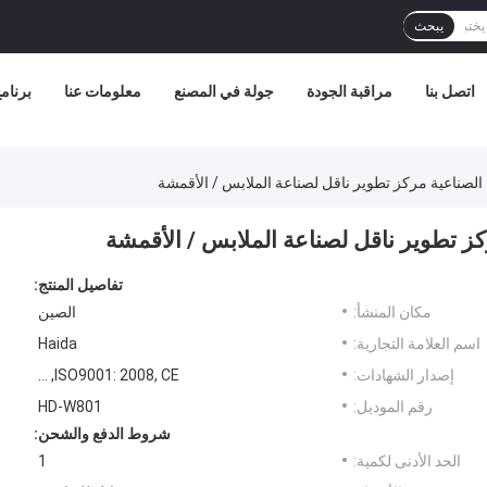
يبحث
اتصل بنا
مراقبة الجودة
جولة في المصنع
معلومات عنا
برنامج 
لصناعية مركز تطوير ناقل لصناعة الملابس / الأقمشة
ز تطوير ناقل لصناعة الملابس / الأقمشة
تفاصيل المنتج:
مكان المنشأ:
الصين
اسم العلامة التجارية:
Haida
إصدار الشهادات:
ISO9001: 2008, CE, ...
رقم الموديل:
HD-W801
شروط الدفع والشحن:
الحد الأدنى لكمية:
1