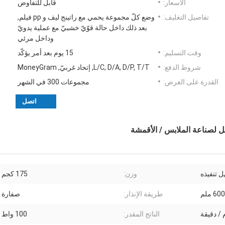
الأسعار:
قابل للتفاوض
تفاصيل التغليف:
وضع كلّ مجموعة يحمي مع راتينج ليف و pp فيلم,
بعد ذلك داخل حالة قوّيّ خشبيّ مع عملية يدويّ
وداخل مرئي
وقت التسليم:
15 يوم بعد أمر يؤكّد
شروط الدفع:
L/C, D/A, D/P, T/T, إتحاد غربيّ, MoneyGram
القدرة على العرض:
مجموعات 300 في الشهر
اتصل
ل لصناعة الملابس / الأقمشة
 تنفيذه
وزن:
175 كجم
600 ملم
طريقة الإنذار:
صفارة
الناتج المقدر:
100 واط