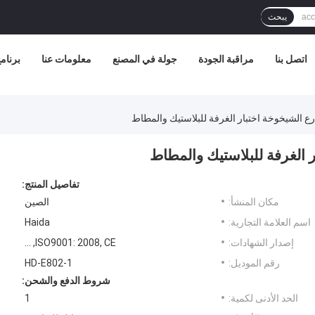
يبحث
اتصل بنا
مراقبة الجودة
جولة في المصنع
معلومات عنا
برنامج 
ع الشيخوخة اختبار الغرفة للبلاستيك والمطاط
 الغرفة للبلاستيك والمطاط
تفاصيل المنتج:
مكان المنشأ:
الصين
اسم العلامة التجارية:
Haida
إصدار الشهادات:
ISO9001: 2008, CE, ...
رقم الموديل:
HD-E802-1
شروط الدفع والشحن:
الحد الأدنى لكمية:
1