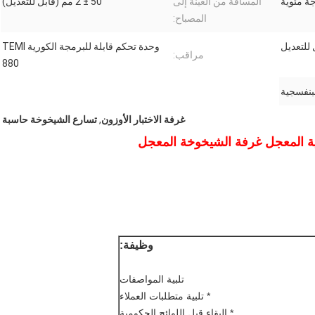
المسافة من العينة إلى
50 ± 2 مم (قابل للتعديل)
المصباح:
وحدة تحكم قابلة للبرمجة الكورية TEMI
مراقب:
880
لبنفسجية
غرفة الاختبار الأوزون
,
تسارع الشيخوخة حاسبة
ية المعجل غرفة الشيخوخة المعجل
وظيفة:
تلبية المواصفات
* تلبية متطلبات العملاء
* البقاء قبل اللوائح الحكومية