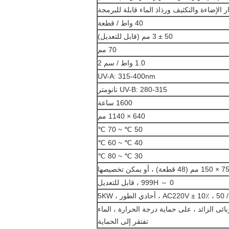
ر الإضاءة والتكثيف ورذاذ الماء قابلة للبرمجة
40 واط / قطعة
50 ± 3 مم (قابل للتعديل)
70 مم
1.0 واط / سم 2
UV-A: 315-400nm
UV-B: 280-315 نانومتر
1600 ساعة
640 × 1140 مم
50 ℃ ~ 70 ℃
40 ℃ ~ 60 ℃
30 ℃ ~ 80 ℃
0 ～ 999H ، قابل للتعديل
AC220V ± 10٪ ، ، أحادي الطور ، 5KW
ئى الزائد ، على حماية درجة الحرارة ، الماء
تفتقر إلى الحماية