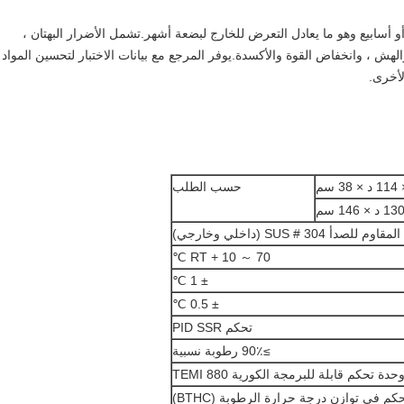
أو أسابيع وهو ما يعادل التعرض للخارج لبضعة أشهر.تشمل الأضرار البهتان ،
لهش ، وانخفاض القوة والأكسدة.يوفر المرجع مع بيانات الاختبار لتحسين المواد
لأخرى.
حسب الطلب
م للصدأ SUS # 304 (داخلي وخارجي)
RT + 10 ～ 70 ℃
± 1 ℃
± 0.5 ℃
تحكم PID SSR
≥90٪ رطوبة نسبية
حدة تحكم قابلة للبرمجة الكورية TEMI 880
حكم في توازن درجة حرارة الرطوبة (BTHC)