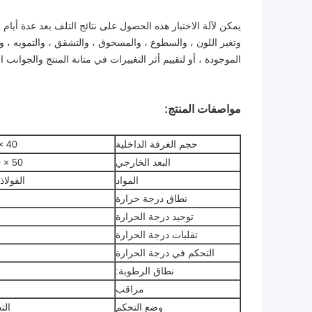
يمكن لآلة الاختبار هذه الحصول على نتائج التلف بعد عدة أيام 
وتغير اللون ، والسطوع ، والمسحوق ، والتشقق ، والتمويه ، وا
الموجودة ، أو لتقييم أثر التغييرات في متانة المنتج والجوانب ا
مواصفات المنتج:
حجم الغرفة الداخلية
40 × 114 د × 38 سم
البعد الخارجي
50 × 130 د × 146 سم
المواد
الفولاذ المقاو
نطاق درجة حرارة
توحيد درجة الحرارة
تقلبات درجة الحرارة
التحكم في درجة الحرارة
نطاق الرطوبة:
مراقب
و
وضع التحكم
الت