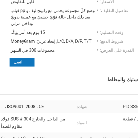
الأسعار:
قابل للتفاوض
تفاصيل التغليف:
وضع كلّ مجموعة يحمي مع راتينج ليف و pp فيلم,
بعد ذلك داخل حالة قوّيّ خشبيّ مع عملية يدويّ
وداخل مرئي
وقت التسليم:
15 يوم بعد أمر يؤكّد
شروط الدفع:
L/C, D/A, D/P, T/T, إتحاد غربيّ, MoneyGram
القدرة على العرض:
مجموعات 300 في الشهر
اتصل
لاستيك والمطاط
شهادة:
ISO9001: 2008 ، CE ، ...
من الداخل والخارج SUS # 304 فولاذ
المواد:
مقاوم للصدأ