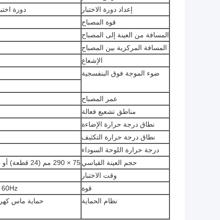
إعداد دورة الاختبار
دورة اختبا
قوة المصباح
المسافة من العينة إلى المصباح
المسافة المركزية بين المصباح
الإشعاع
ضوء الموجة فوق البنفسجية
عمر المصباح
مناطق تشعيع فعالة
نطاق درجة حرارة الإضاءة
نطاق درجة حرارة التكثيف
درجة حرارة اللوحة السوداء
حجم العينة القياسي
75 × 290 مم (24 قطعة) أو 75 × 150 مم (48 قطعة) ، أو يمكن تخصيصها
وقت الاختبار
قوة
 50 / 60Hz
نظام الحماية
حماية ماس كهربا