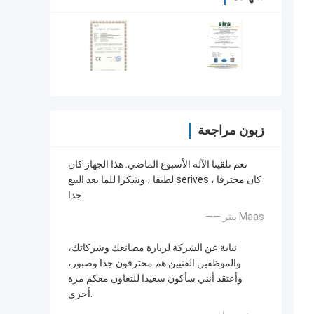
زبون مراجعة
نعم تلقينا الآلة الأسبوع الماضي. هذا الجهاز كان
لطيفا ، وشكرا للما بعد البيع serives ، كان محترفا
جدا.
—— بيتر Maas
نيابة عن الشركة لزيارة مصانعك وشركاتك،
والموظفين الفنيين هم محترفون جدا وصبور،
وأعتقد أنني سأكون سعيدا للتعاون معكم مرة
أخرى.